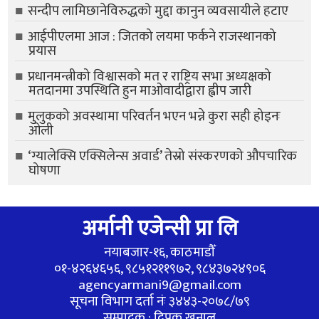
सन्दीप लामिछानेविरुद्धको मुद्दा कानुन व्यवसायीले हटाए
आईपीएलमा आज : जितको लयमा फर्कने राजस्थानको
प्रयास
प्रधानमन्त्रीको विश्वासको मत र राष्ट्रिय सभा अध्यक्षको
मतदानमा उपस्थिति हुन माओवादीद्वारा ह्वीप जारी
मुलुकको अवस्थामा परिवर्तन भएन भन्ने कुरा सही होइनः
ओली
‘ग्यालेक्सि एक्सिलेन्स अवार्ड’ तेस्रो संस्करणको औपचारिक
घोषणा
अर्मानी एजेन्सी प्रा लि
नयाबजार-१६, काठमाडौँ
०१-४२६४६५६, ९८५१२११९७२, ९८४३७२४९०६
agencyarmani9@gmail.com
सूचना विभाग दर्ता नंः ३४४३-२०७८/७९
सम्पादक : दिपक खनाल