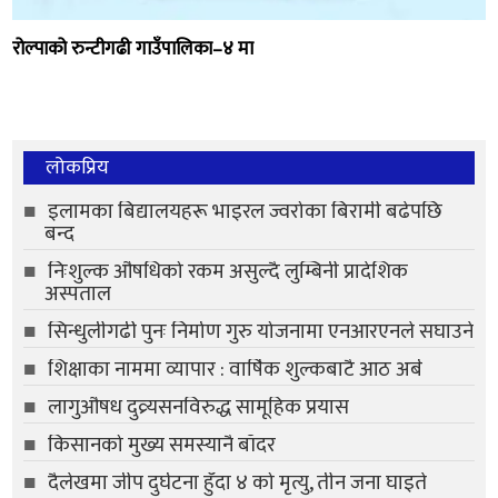
रोल्पाको रुन्टीगढी गाउँपालिका–४ मा
लोकप्रिय
इलामका बिद्यालयहरू भाइरल ज्वरोका बिरामी बढेपछि
बन्द
निःशुल्क औषधिको रकम असुल्दै लुम्बिनी प्रादेशिक
अस्पताल
सिन्धुलीगढी पुनः निर्माण गुरु योजनामा एनआरएनले सघाउने
शिक्षाका नाममा व्यापार : वार्षिक शुल्कबाटै आठ अर्ब
लागुऔषध दुव्र्यसनविरुद्ध सामूहिक प्रयास
किसानको मुख्य समस्यानै बाँदर
दैलेखमा जीप दुर्घटना हुँदा ४ को मृत्यु, तीन जना घाइते