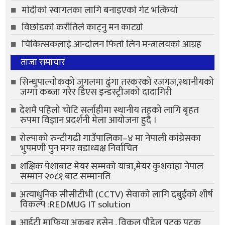
माेदीको स्वागतका लागि बनाइएकाे गेट भत्कियो
विछोडको करौंतिले काट्नु मन काट्यो
चिकित्सकलाई आन्दोलन फिर्ता लिन मन्त्रालयको आग्रह
ताजा समाचार
सिन्धुपाल्चोकको जुगलमा ढुंगा तस्करको रजगज,स्थानीयको
जग्गा कब्जा गरेर डिएस इन्डस्ट्रीजको दादागिरी
देशमै पहिलो चोटि सर्लाहीमा स्थानीय तहको लागि बृहत
रुपमा विज्ञान प्रदर्शनी मेला आयोजना हुदै ।
रोल्पाको रुन्टीगढी गाउँपालिका–४ मा नेपाली कांग्रेसका
भुपमणी पुन मगर वडाध्यक्ष निर्वाचित
शक्षिक पेशाबाट मेयर सम्मको यात्रा,मेयर कुशवाहा नेपाल
सम्मान २०८१ बाट सम्मानति
अत्याधुनिक सीसीटीभी (CCTV) सेवाको लागि दबुईको शीर्ष
विकल्प :REDMUG IT solution
आईटी माफिया अकबर हुसेन , विकल पौडेल पटक पटक